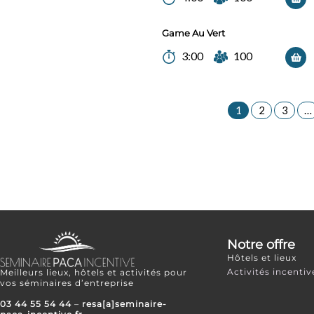
Game Au Vert
3:00
100
1
2
3
…
Notre offre
Hôtels et lieux
Activités incentiv
Meilleurs lieux, hôtels et activités pour
vos séminaires d’entreprise
03 44 55 54 44
–
resa[a]seminaire-