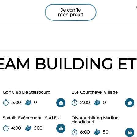
Je confie
mon projet
EAM BUILDING ET
Golf Club De Strasbourg
ESF Courchevel Village
5:00
0
2:00
0
Sodalis Evénement - Sud Est
Divotourbiking Madine
Heudicourt
4:00
500
6:00
50