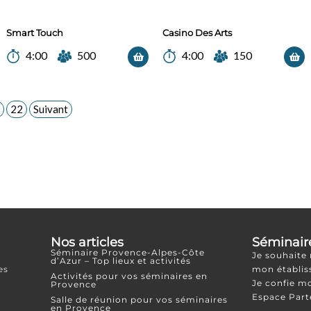
Smart Touch
Casino Des Arts
4:00
500
4:00
150
22
Suivant
Nos articles
Séminair
Séminaire Provence-Alpes-Côte
Je souhaite
d’Azur – Top lieux et activités
es
mon établi
Activités pour vos séminaires en
Je confie m
Provence
Espace Part
Salle de réunion pour vos séminaires
en Provence