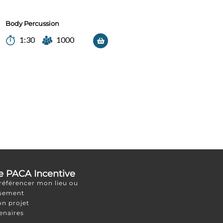
Body Percussion
1:30
1000
e PACA Incentive
 référencer mon lieu ou
ssement
on projet
enaires