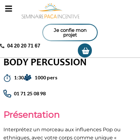
Je confie mon
projet
04 20 20 71 67
Ma sélection
Accueil
/
Activités incentives
/
Body percussion
BODY PERCUSSION
1000 pers
1:30
01 71 25 08 98
Présentation
Interprétez un morceau aux influences Pop ou
ethniques, avec votre corps comme unique «