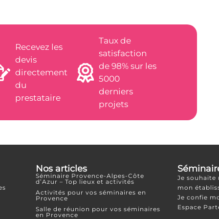
Taux de
Recevez les
satisfaction
devis
de 98% sur les
directement
5000
du
derniers
prestataire
projets
Nos articles
Séminair
Séminaire Provence-Alpes-Côte
Je souhaite
d’Azur – Top lieux et activités
es
mon établi
Activités pour vos séminaires en
Je confie m
Provence
Espace Part
Salle de réunion pour vos séminaires
en Provence