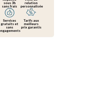
sous 3h
relation
sans frais
personnalisée
Services
Tarifs aux
gratuits et
meilleurs
sans
prix garantis
engagements