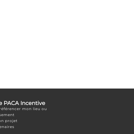
e PACA Incentive
 référencer mon lieu ou
ssement
on projet
enaires