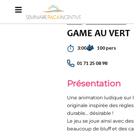
Accueil
/
Activités incentives
/
G
GAME AU VERT
100 pers
3:00
01 71 25 08 98
Présentation
Une animation ludique sur
originale inspirée des règl
durable… désirable !
Le jeu se joue ainsi avec de
beaucoup de bluff et des car