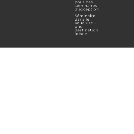
pour des
séminaires
d’exception
Séminaire
dans le
Vaucluse –
une
destination
idéale