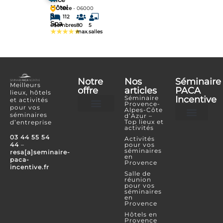
Hôtel
Nice
- 06000
&
112
Spa
chambres
80
5
★★★★★
max.
salles
Notre
Nos
Séminaire
Meilleurs
offre
articles
PACA
lieux, hôtels
Séminaire
Incentive
et activités
Provence-
pour vos
Alpes-Côte
séminaires
d’Azur –
Hôtels et lieux
Activités incentives
Top lieux et
d’entreprise
activités
Je souhaite référencer mon lieu ou mon é
Je confie mon projet
Espace Partenaire
03 44 55 54
Activités
44
–
pour vos
séminaires
resa[a]seminaire-
en
paca-
Provence
incentive.fr
Salle de
réunion
pour vos
séminaires
en
Provence
Hôtels en
Provence