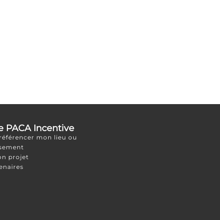
e PACA Incentive
 référencer mon lieu ou
ssement
on projet
enaires