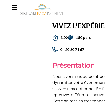
Accueil
/
Activités incentives
/
V
VIVEZ L'EXPÉR
150 pers
3:00
04 20 20 71 67
Présentation
Nous avons mis au point pou
dynamiser votre événement 
souvenir exceptionnel. En f
épreuves différentes peuve
Cette animation très tend