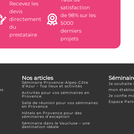
Recevez les
satisfaction
devis
de 98% sur les
directement
5000
du
derniers
prestataire
projets
Nos articles
Séminair
Séminaire Provence-Alpes-Côte
Je souhaite
d’Azur – Top lieux et activités
es
mon établi
Activités pour vos séminaires en
Je confie m
Provence
Espace Part
Salle de réunion pour vos séminaires
en Provence
Hôtels en Provence pour des
séminaires d’exception
Séminaire dans le Vaucluse – une
destination idéale