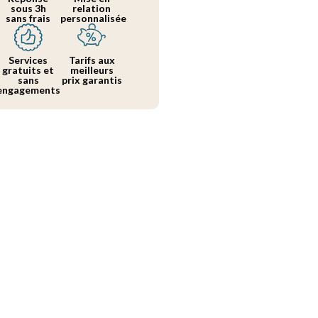
sous 3h
relation
sans frais
personnalisée
Services
Tarifs aux
gratuits et
meilleurs
sans
prix garantis
engagements