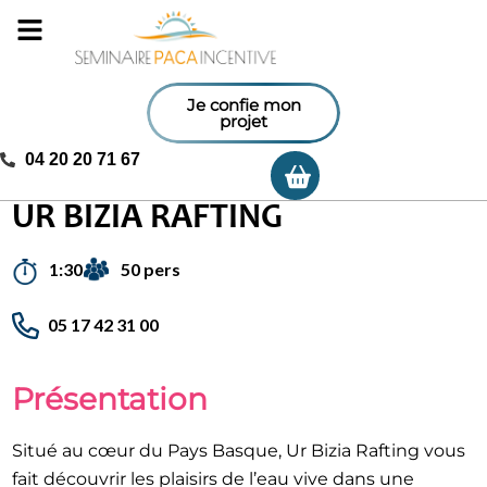
Je confie mon
projet
04 20 20 71 67
Ma sélection
Accueil
/
Activités incentives
/
Ur Bizia Rafting
UR BIZIA RAFTING
50 pers
1:30
05 17 42 31 00
Présentation
Situé au cœur du Pays Basque, Ur Bizia Rafting vous
fait découvrir les plaisirs de l’eau vive dans une