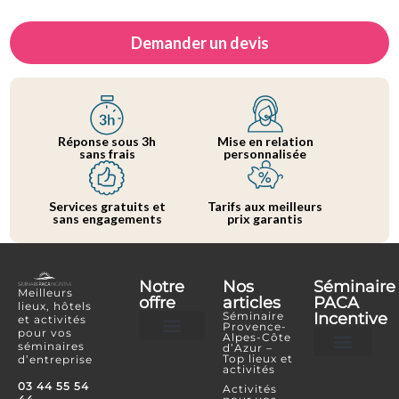
Demander un devis
Réponse sous 3h
Mise en relation
sans frais
personnalisée
Services gratuits et
Tarifs aux meilleurs
sans engagements
prix garantis
Notre
Nos
Séminaire
Meilleurs
offre
articles
PACA
lieux, hôtels
Séminaire
Incentive
et activités
Provence-
pour vos
Alpes-Côte
séminaires
d’Azur –
Hôtels et lieux
Activités incentives
Top lieux et
d’entreprise
activités
Je souhaite référencer mon lieu ou mon é
Je confie mon projet
Espace Partenaire
03 44 55 54
Activités