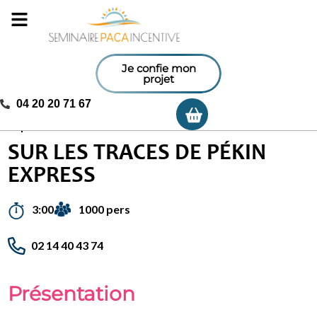
Je confie mon
projet
04 20 20 71 67
Ma sélection
Accueil
/
Activités incentives
/
Sur les traces de Pékin
Express
SUR LES TRACES DE PÉKIN
EXPRESS
1000 pers
3:00
02 14 40 43 74
Présentation