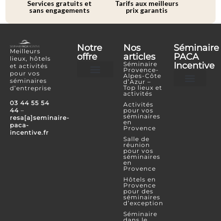
Services gratuits et
Tarifs aux meilleurs
sans engagements
prix garantis
Notre
Nos
Séminaire
Meilleurs
offre
articles
PACA
lieux, hôtels
Séminaire
Incentive
et activités
Provence-
pour vos
Alpes-Côte
séminaires
d’Azur –
Hôtels et lieux
Activités incentives
Top lieux et
d’entreprise
activités
Je souhaite référencer mon lieu ou mon é
Je confie mon projet
Espace Partenaire
03 44 55 54
Activités
44
–
pour vos
séminaires
resa[a]seminaire-
en
paca-
Provence
incentive.fr
Salle de
réunion
pour vos
séminaires
en
Provence
Hôtels en
Provence
pour des
séminaires
d’exception
Séminaire
dans le