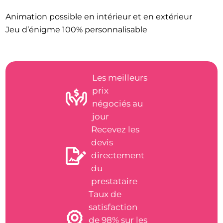
Animation possible en intérieur et en extérieur
Jeu d’énigme 100% personnalisable
Les meilleurs
prix
négociés au
jour
Recevez les
devis
directement
du
prestataire
Taux de
satisfaction
de 98% sur les