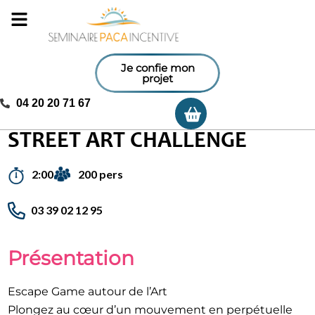
Je confie mon
projet
04 20 20 71 67
Ma sélection
Accueil
/
Activités incentives
/
Street Art Challenge
STREET ART CHALLENGE
200 pers
2:00
03 39 02 12 95
Présentation
Escape Game autour de l’Art
Plongez au cœur d’un mouvement en perpétuelle