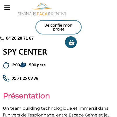
Je confie mon
projet
04 20 20 71 67
Ma sélection
Accueil
/
Activités incentives
/
Spy Center
SPY CENTER
500 pers
3:00
01 71 25 08 98
Présentation
Un team building technologique et immersif dans
l’univers de l’espionnage, entre Escape Game et jeu