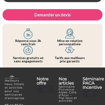
Demander un devis
Réponse sous 3h
Mise en relation
sans frais
personnalisée
Services gratuits et
Tarifs aux meilleurs
sans engagements
prix garantis
Notre
Nos
Séminaire
Meilleurs
offre
articles
PACA
lieux, hôtels
Séminaire
Incentive
et activités
Provence-
pour vos
Alpes-Côte
séminaires
d’Azur –
Hôtels et lieux
Activités incentives
Top lieux et
d’entreprise
activités
Je souhaite référencer mon lieu ou mon é
Je confie mon projet
Espace Partenaire