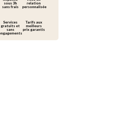
sous 3h
relation
sans frais
personnalisée
Services
Tarifs aux
gratuits et
meilleurs
sans
prix garantis
engagements