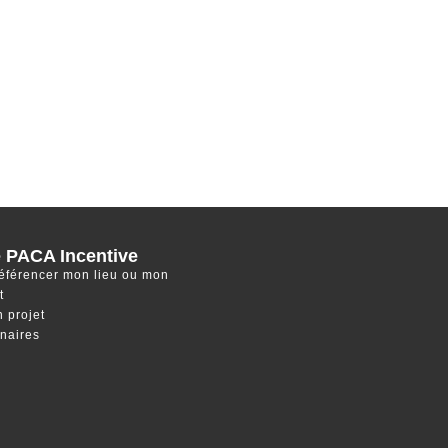
 PACA Incentive
référencer mon lieu ou mon
t
 projet
naires