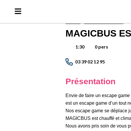
Accueil
/
Activités incentives
/
M
MAGICBUS E
0 pers
1:30
03 39 02 12 95
Présentation
Envie de faire un escape game 
est un escape game d’un tout n
Nos escape game se déplace j
MAGICBUS est chauffé et climati
Nous avons pris soin de vous pré