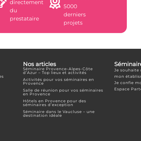
directement
5000
du
derniers
prestataire
projets
Nos articles
Séminair
Séminaire Provence-Alpes-Côte
Je souhaite
d’Azur – Top lieux et activités
es
mon établi
Activités pour vos séminaires en
Je confie m
Provence
Espace Part
Salle de réunion pour vos séminaires
en Provence
Hôtels en Provence pour des
séminaires d’exception
Séminaire dans le Vaucluse – une
destination idéale