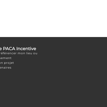
e PACA Incentive
 référencer mon lieu ou
ssement
on projet
enaires