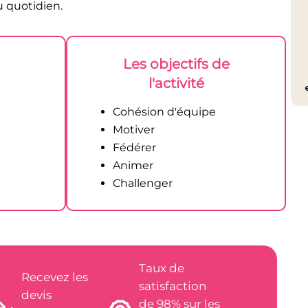
 quotidien.
Les objectifs de
l'activité
Cohésion d'équipe
Motiver
Fédérer
Animer
Challenger
Taux de
Recevez les
satisfaction
devis
de 98% sur les