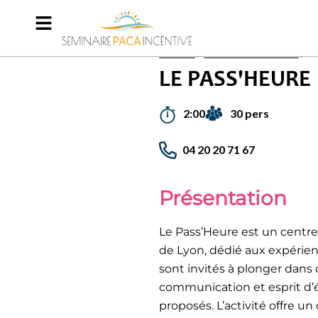
Accueil
/
Activités incentives
/
L
LE PASS'HEURE
30 pers
2:00
04 20 20 71 67
Présentation
Le Pass’Heure est un centr
de Lyon, dédié aux expérien
sont invités à plonger dans 
communication et esprit d’é
proposés. L’activité offre u