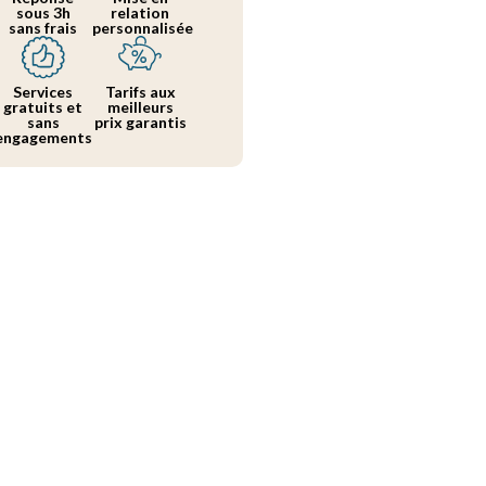
sous 3h
relation
sans frais
personnalisée
Services
Tarifs aux
gratuits et
meilleurs
sans
prix garantis
engagements