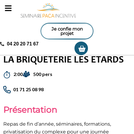
Je confie mon
projet
04 20 20 71 67
Ma sélection
Accueil
/
Activités incentives
/
La Briqueterie Les Etards
LA BRIQUETERIE LES ETARDS
500 pers
2:00
01 71 25 08 98
Présentation
Repas de fin d’année, séminaires, formations,
privatisation du complexe pour une journée