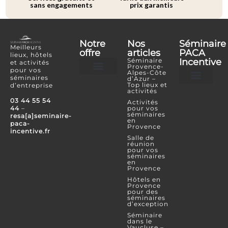
sans engagements
prix garantis
Notre
Nos
Séminaire
Meilleurs
offre
articles
PACA
lieux, hôtels
Séminaire
Incentive
et activités
Provence-
pour vos
Alpes-Côte
séminaires
d’Azur –
Hôtels et lieux
Activités incentives
Top lieux et
d’entreprise
activités
Je souhaite référencer mon lieu ou mon é
Je confie mon projet
Espace Partenaire
03 44 55 54
Activités
44
–
pour vos
séminaires
resa[a]seminaire-
en
paca-
Provence
incentive.fr
Salle de
réunion
pour vos
séminaires
en
Provence
Hôtels en
Provence
pour des
séminaires
d’exception
Séminaire
dans le
Vaucluse –