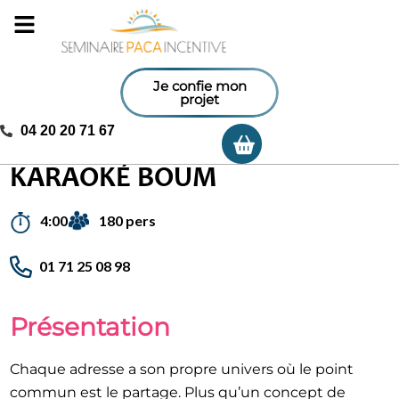
Je confie mon
projet
04 20 20 71 67
Ma sélection
Accueil
/
Activités incentives
/
Karaoké Boum
KARAOKÉ BOUM
180 pers
4:00
01 71 25 08 98
Présentation
Chaque adresse a son propre univers où le point
commun est le partage. Plus qu’un concept de