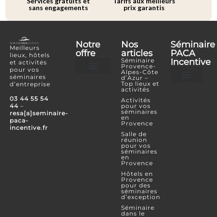
Services gratuits et
Tarifs aux meilleurs
sans engagements
prix garantis
Notre
Nos
Séminaire
Meilleurs
offre
articles
PACA
lieux, hôtels
Séminaire
Incentive
et activités
Provence-
pour vos
Alpes-Côte
séminaires
d’Azur –
Hôtels et lieux
Activités incentives
Top lieux et
d’entreprise
activités
Je souhaite référencer mon lieu ou mon é
Je confie mon projet
Espace Partenaire
03 44 55 54
Activités
44
–
pour vos
séminaires
resa[a]seminaire-
en
paca-
Provence
incentive.fr
Salle de
réunion
pour vos
séminaires
en
Provence
Hôtels en
Provence
pour des
séminaires
d’exception
Séminaire
dans le