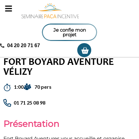
Je confie mon
projet
04 20 20 71 67
Ma sélection
Accueil
/
Activités incentives
/
Fort Boyard Aventure Vélizy
FORT BOYARD AVENTURE
VÉLIZY
70 pers
1:00
01 71 25 08 98
Présentation
Fort Boyard Aventures vous accueille et organise