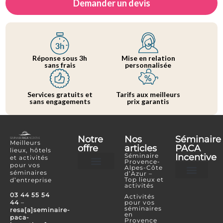
Demander un devis
Réponse sous 3h
Mise en relation
sans frais
personnalisée
Services gratuits et
Tarifs aux meilleurs
sans engagements
prix garantis
Notre
Nos
Séminaire
Meilleurs
offre
articles
PACA
lieux, hôtels
Séminaire
Incentive
et activités
Provence-
pour vos
Alpes-Côte
séminaires
d’Azur –
Hôtels et lieux
Activités incentives
Top lieux et
d’entreprise
activités
Je souhaite référencer mon lieu ou mon é
Je confie mon projet
Espace Partenaire
03 44 55 54
Activités
44
–
pour vos
séminaires
resa[a]seminaire-
en
paca-
Provence