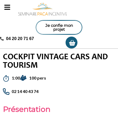
Je confie mon
projet
04 20 20 71 67
Ma sélection
Accueil
/
Activités incentives
/
Cockpit vintage cars and
tourism
COCKPIT VINTAGE CARS AND
TOURISM
100 pers
1:00
02 14 40 43 74
Présentation