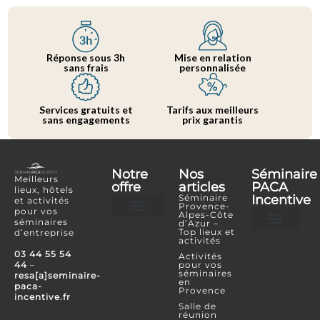
Réponse sous 3h
Mise en relation
sans frais
personnalisée
Services gratuits et
Tarifs aux meilleurs
sans engagements
prix garantis
Notre
Nos
Séminaire
Meilleurs
offre
articles
PACA
lieux, hôtels
Séminaire
Incentive
et activités
Provence-
pour vos
Alpes-Côte
séminaires
d’Azur –
Hôtels et lieux
Activités incentives
Top lieux et
d’entreprise
activités
Je souhaite référencer mon lieu ou mon é
Je confie mon projet
Espace Partenaire
03 44 55 54
Activités
44
–
pour vos
séminaires
resa[a]seminaire-
en
paca-
Provence
incentive.fr
Salle de
réunion