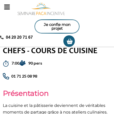
Je confie mon
projet
04 20 20 71 67
Ma sélection
Accueil
/
Activités incentives
/
Chefs – Cours de cuisine
CHEFS - COURS DE CUISINE
90 pers
7:00
01 71 25 08 98
Présentation
La cuisine et la pâtisserie deviennent de véritables
moments de partage grâce à nos ateliers culinaires.