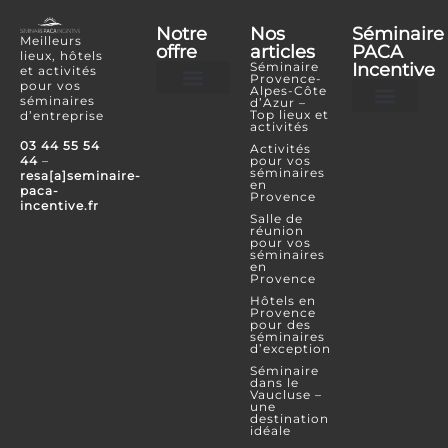
Notre
Nos
Séminaire
Meilleurs
offre
articles
PACA
lieux, hôtels
Séminaire
Incentive
et activités
Provence-
pour vos
Alpes-Côte
séminaires
d’Azur –
Hôtels et lieux
Activités incentives
Top lieux et
d’entreprise
activités
Je souhaite référencer mon lieu ou mon é
Je confie mon projet
Espace Partenaire
03 44 55 54
Activités
44
–
pour vos
séminaires
resa[a]seminaire-
en
paca-
Provence
incentive.fr
Salle de
réunion
pour vos
séminaires
en
Provence
Hôtels en
Provence
pour des
séminaires
d’exception
Séminaire
dans le
Vaucluse –
une
destination
idéale