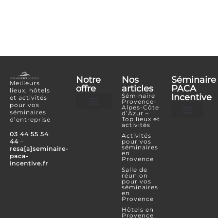
Notre
Nos
Séminaire
Meilleurs
offre
articles
PACA
lieux, hôtels
Séminaire
Incentive
et activités
Provence-
pour vos
Alpes-Côte
séminaires
d’Azur –
Hôtels et lieux
Activités incentives
Top lieux et
d’entreprise
activités
Je souhaite référencer mon lieu ou mon é
Je confie mon projet
Espace Partenaire
03 44 55 54
Activités
44
–
pour vos
séminaires
resa[a]seminaire-
en
paca-
Provence
incentive.fr
Salle de
réunion
pour vos
séminaires
en
Provence
Hôtels en
Provence