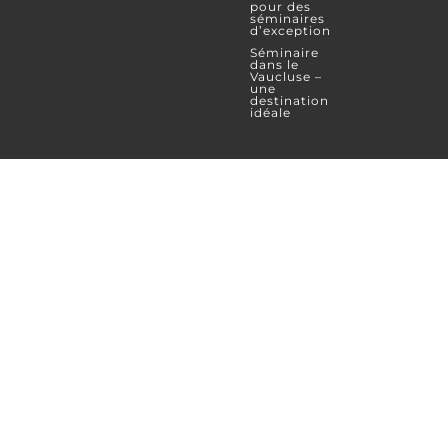
pour des
séminaires
d’exception
Séminaire
dans le
Vaucluse –
une
destination
idéale