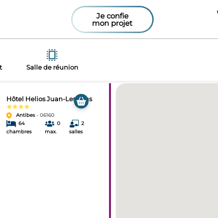
Je confie
mon projet
t
Salle de réunion
Hôtel Helios Juan-Les-Pins
★★★★
Antibes
- 06160
64
0
2
chambres
max.
salles