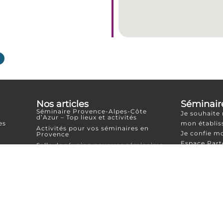
Nos articles
Séminair
Séminaire Provence-Alpes-Côte
Je souhaite
d’Azur – Top lieux et activités
es
mon établi
Activités pour vos séminaires en
Je confie m
Provence
Espace Part
Salle de réunion pour vos séminaires
en Provence
Hôtels en Provence pour des
séminaires d’exception
Séminaire dans le Vaucluse – une
destination idéale