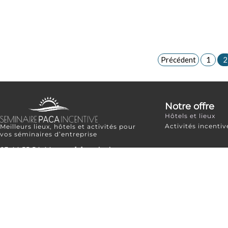
Précédent
1
2
Notre offre
Hôtels et lieux
Activités incentiv
Meilleurs lieux, hôtels et activités pour
vos séminaires d’entreprise
03 44 55 54 44
–
resa[a]seminaire-
paca-incentive.fr