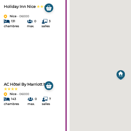
Holiday Inn Nice
★★★★
Nice
- 06000
131
0
3
chambres
max.
salles
AC Hôtel By Marriott Nice
★★★★
Nice
- 06000
143
0
7
chambres
max.
salles