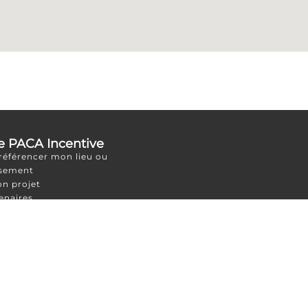
e PACA Incentive
 référencer mon lieu ou
ssement
on projet
enaires