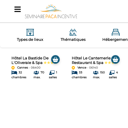
Types de lieux
Thématiques
Hébergemen
Hôtel La Bastide De
Hôtel Le Cantemerle
L'Oliveraie & Spa
★★★★
Restaurant & Spa
★★★★
Cannes
- 06400
Vence
- 06140
32
70
1
33
150
4
chambres
max.
salles
chambres
max.
salles