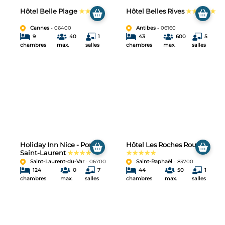
Hôtel Belle Plage
★★★★
Hôtel Belles Rives
★★★★★
Cannes
- 06400
Antibes
- 06160
9
40
1
43
600
5
chambres
max.
salles
chambres
max.
salles
Holiday Inn Nice - Port
Hôtel Les Roches Rouges
Saint-Laurent
★★★★
★★★★★
Saint-Laurent-du-Var
- 06700
Saint-Raphaël
- 83700
124
0
7
44
50
1
chambres
max.
salles
chambres
max.
salles